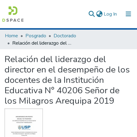
(current)
Log In
Communities & Collections
Home
Posgrado
Doctorado
Relación del liderazgo del director en el desempeño de los docentes de la Institución Educativa N° 40206 Señor de los Milagros Arequipa 2019
All of DSpace
Relación del liderazgo del
Statistics
director en el desempeño de los
docentes de la Institución
Educativa N° 40206 Señor de
los Milagros Arequipa 2019