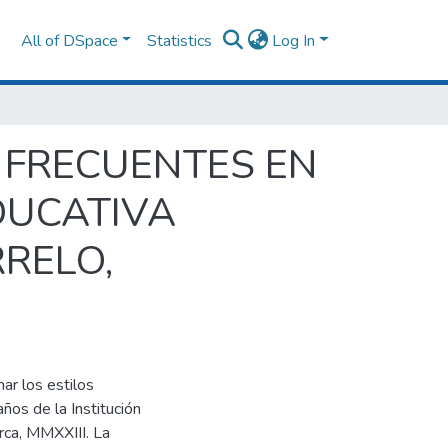
All of DSpace
Statistics
Log In
 FRECUENTES EN
DUCATIVA
RELO,
ar los estilos
ños de la Institución
rca, MMXXIII. La