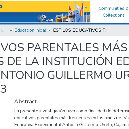
Communities &
Collections
Facultad de Educación y Humanidades
Educación Inicial
ESTILOS EDUCATIVOS PARENTALES MÁS FRECUENTES EN NIÑOS DE 4 AÑOS DE LA INSTITUCIÓN EDUCATIVA EXPERIMENTAL ANTONIO GUILLERMO URRELO, CAJAMARCA; 2023
IVOS PARENTALES MÁS
S DE LA INSTITUCIÓN E
NTONIO GUILLERMO UR
23
Abstract
La presente investigación tuvo como finalidad de determin
educativos parentales más frecuentes en los niños de IV a
Educativa Experimental Antonio Guillermo Urrelo, Cajama