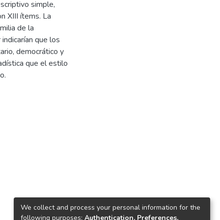
scriptivo simple,
n XIII ítems. La
milia de la
indicarían que los
ario, democrático y
dística que el estilo
o.
We collect and process your personal information for the
following purposes:
Authentication, Preferences,