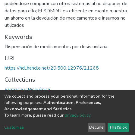
pudiéndose comparar con otros sistemas al no disponer de
datos para ello; El SDMDU es eficiente en cuanto muestra
un ahorro en la devolución de medicamentos e insumos no
utilizados
Keywords
Dispensación de medicamentos por dosis unitaria
URI
https://hdl.handle.net/20.500.12976/21268
Collections
Farmacia y Bioquímica
We collect and process your personal information for the
following purposes:
Authentication, Preferences,
Full item page
Acknowledgement and Statistics
.
To learn more, please read our
privacy policy
.
DSpace software
copyright © 2002-2026
LYRASIS
Cookie
Privacy
End User
Send
Customize
Decline
That's ok
settings
policy
Agreement
Feedback