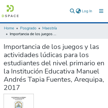
(current)
Log In
Communities & Collections
Home
Posgrado
Maestría
Importancia de los juegos y las actividades lúdicas para los estudiantes del nivel primario en la Institución Educativa Manuel Andrés Tapia Fuentes, Arequipa, 2017
All of DSpace
Importancia de los juegos y las
Statistics
actividades lúdicas para los
estudiantes del nivel primario en
la Institución Educativa Manuel
Andrés Tapia Fuentes, Arequipa,
2017