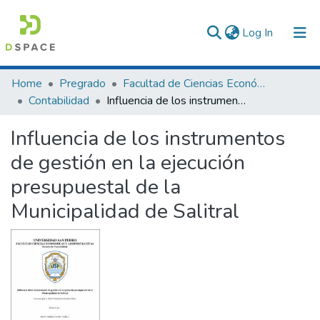
(current)
Log In
Communities & Collections
Home
Pregrado
Facultad de Ciencias Económicas y Administrativas
Contabilidad
Influencia de los instrumentos de gestión en la ejecución presupuestal de la Municipalidad de Salitral
All of DSpace
Influencia de los instrumentos
Statistics
de gestión en la ejecución
presupuestal de la
Municipalidad de Salitral