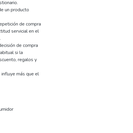
tionario.
 de un producto
y repetición de compra
itud servicial en el
.
 decisión de compra
bitual si la
scuento, regalos y
 influye más que el
sumidor