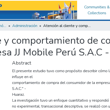
Communities &
Collections
Facultad de Ciencias Económicas y Administrativas
Administración
Atención al cliente y comportamiento de compra del consumidor empresa JJ Mobile Perú S.A.C - Huaraz
te y comportamiento de c
a JJ Mobile Perú S.A.C 
Abstract
El presente estudio tuvo como propósito describir cómo la
influye en el
comportamiento de compra del consumidor de la empre
S.A.C." -
Huaraz.
La investigación tuvo un enfoque cuantitativo y respondió 
no experimental, transaccional descriptiva, se realizó con