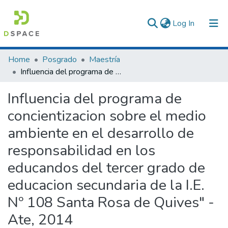
(current)
Log In
Communities & Collections
Home
Posgrado
Maestría
Influencia del programa de concientizacion sobre el medio ambiente en el desarrollo de responsabilidad en los educandos del tercer grado de educacion secundaria de la I.E. Nº 108 Santa Rosa de Quives" - Ate, 2014
All of DSpace
Influencia del programa de
Statistics
concientizacion sobre el medio
ambiente en el desarrollo de
responsabilidad en los
educandos del tercer grado de
educacion secundaria de la I.E.
Nº 108 Santa Rosa de Quives" -
Ate, 2014