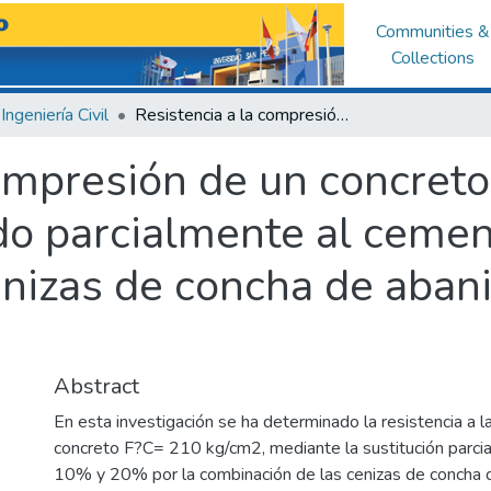
Communities &
Collections
Ingeniería Civil
Resistencia a la compresión de un concreto F´C=210 kg/cm2sustituyendo parcialmente al cemento por la combinación de cenizas de concha de abanico y ramas secas de bambú.
compresión de un concret
o parcialmente al cemen
nizas de concha de aban
Abstract
En esta investigación se ha determinado la resistencia a 
concreto F?C= 210 kg/cm2, mediante la sustitución parci
10% y 20% por la combinación de las cenizas de concha 