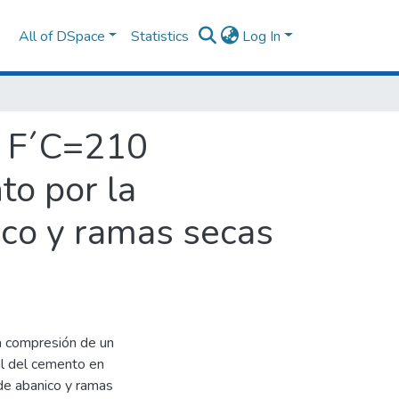
All of DSpace
Statistics
Log In
o F´C=210
to por la
ico y ramas secas
la compresión de un
al del cemento en
de abanico y ramas