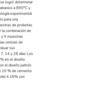
 se logró determinar
e abanico a 890°C y
ología experimental
eto para una
uestras de probetas
 la combinación de
ú y 9 muestras
las cenizas de
aluar sus
 7, 14 y 28 días Los
0% en el diseño
on el diseño patrón
del 10 % de cemento
o del 4.18% con