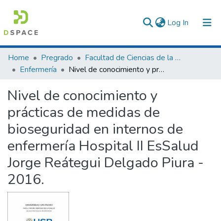
(current)
Log In
Communities & Collections
Home
Pregrado
Facultad de Ciencias de la Salud
Enfermería
Nivel de conocimiento y prácticas de medidas de bioseguridad en internos de enfermería Hospital II EsSalud Jorge Reátegui Delgado Piura - 2016.
All of DSpace
Nivel de conocimiento y
Statistics
prácticas de medidas de
bioseguridad en internos de
enfermería Hospital II EsSalud
Jorge Reátegui Delgado Piura -
2016.