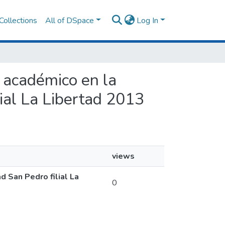
Collections
All of DSpace
Log In
o académico en la
lial La Libertad 2013
views
d San Pedro filial La
0