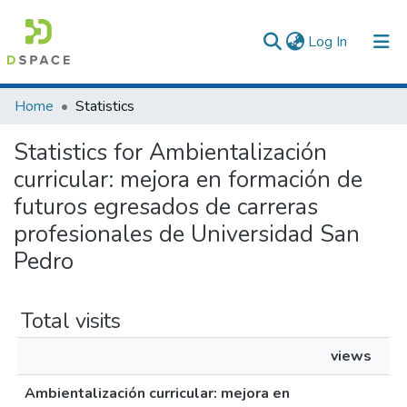
(current)
Log In
Communities & Collections
Home
Statistics
All of DSpace
Statistics for Ambientalización
curricular: mejora en formación de
futuros egresados de carreras
profesionales de Universidad San
Pedro
Total visits
views
Ambientalización curricular: mejora en