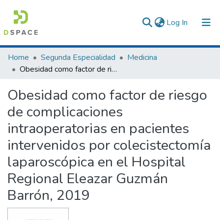
(current)
Log In
Communities & Collections
Home
Segunda Especialidad
Medicina
Obesidad como factor de riesgo de complicaciones intraoperatorias en pacientes intervenidos por colecistectomía laparoscópica en el Hospital Regional Eleazar Guzmán Barrón, 2019
All of DSpace
Obesidad como factor de riesgo
Statistics
de complicaciones
intraoperatorias en pacientes
intervenidos por colecistectomía
laparoscópica en el Hospital
Regional Eleazar Guzmán
Barrón, 2019