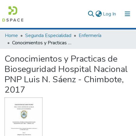
(current)
Log In
Communities & Collections
Home
Segunda Especialidad
Enfermería
Conocimientos y Practicas de Bioseguridad Hospital Nacional PNP Luis N. Sáenz - Chimbote, 2017
All of DSpace
Conocimientos y Practicas de
Statistics
Bioseguridad Hospital Nacional
PNP Luis N. Sáenz - Chimbote,
2017