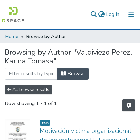
(current)
Log In
Communities & Collections
Home
Browse by Author
All of DSpace
Browsing by Author "Valdiviezo Perez,
Karina Tomasa"
Browse
All browse results
Now showing
1 - 1 of 1
Item
Motivación y clima organizacional