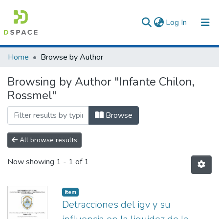
(current)
Log In
Communities & Collections
Home
Browse by Author
All of DSpace
Browsing by Author "Infante Chilon,
Rossmel"
Browse
All browse results
Now showing
1 - 1 of 1
Item
Detracciones del igv y su