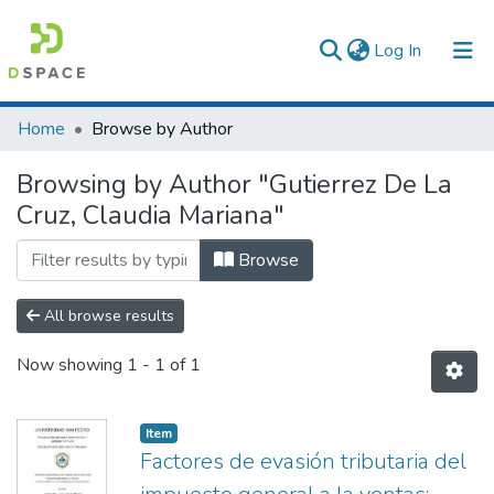
(current)
Log In
Communities & Collections
Home
Browse by Author
All of DSpace
Browsing by Author "Gutierrez De La
Cruz, Claudia Mariana"
Browse
All browse results
Now showing
1 - 1 of 1
Item
Factores de evasión tributaria del