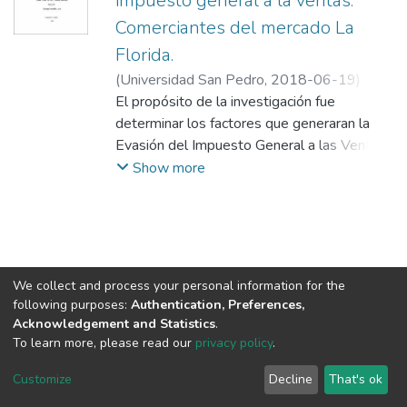
impuesto general a la ventas:
Comerciantes del mercado La
Florida.
(
Universidad San Pedro
,
2018-06-19
)
Gutierrez De La Cruz, Claudia Mariana
El propósito de la investigación fue
;
Venegas Gordillo, Luis
determinar los factores que generaran la
Evasión del Impuesto General a las Ventas,
por los comerciantes de abarrotes del
Show more
Mercado la Florida del distrito de Chimbote
2016.
La investigación fue de tipo descriptivo de
diseño no experimental de corte
transversal, porque la información fue
We collect and process your personal information for the
recogida en un mismo tiempo. La población
following purposes:
Authentication, Preferences,
fue 25 propietarios de puestos de
Acknowledgement and Statistics
.
abarrotes ubicados en el mercado y la
To learn more, please read our
privacy policy
.
DSpace software
copyright © 2002-2026
LYRASIS
muestra fue 15 comerciantes que dirigen
Cookie
Privacy
End User
Send
Customize
Decline
That's ok
sus puestos de abarrotes. Para lo cual
settings
policy
Agreement
Feedback