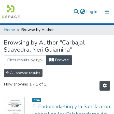
(current)
Log In
Communities & Collections
Home
Browse by Author
All of DSpace
Browsing by Author "Carbajal
Saavedra, Neri Guiamina"
Browse
All browse results
Now showing
1 - 1 of 1
Item
El Endomarketing y la Satisfacción