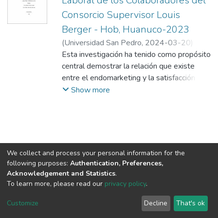
Laboral de los Colaboradores del
Consorcio Supervisor Louis
Berger - Hob, Huanuco-2023
(
Universidad San Pedro
,
2024-03-20
)
Carbajal Saavedra, Neri Guiamina
Esta investigación ha tenido como propósito
;
Avila
Alcalde, Yesenia Yesenia
central demostrar la relación que existe
entre el endomarketing y la satisfacción
laboral de los colaboradores del Consorcio
Show more
Supervisor Louis Berger-HOB, Huánuco-
2023. La metodología que se utilizó fue de
tipo no experimental, de enfoque
cuantitativo, de diseño descriptivo
correlacional y transversal. Se contó con una
We collect and process your personal information for the
muestra constituida por de 93
following purposes:
Authentication, Preferences,
colaboradores de la empresa. La técnica
Acknowledgement and Statistics
.
utilizada fue la encuesta, y el instrumento de
To learn more, please read our
privacy policy
.
DSpace software
copyright © 2002-2026
LYRASIS
investigación el cuestionario debidamente
Cookie
Privacy
End User
Send
Customize
Decline
That's ok
estructurado; los cuales fueron validados
settings
policy
Agreement
Feedback