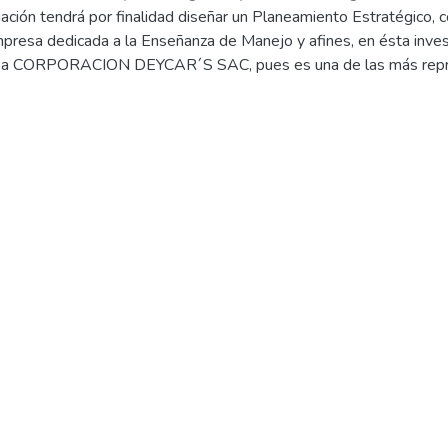
ación tendrá por finalidad diseñar un Planeamiento Estratégico, c
empresa dedicada a la Enseñanza de Manejo y afines, en ésta inv
sa CORPORACION DEYCAR´S SAC, pues es una de las más repres
o el método descriptivo básico, a través de la recolección de dat
rcionada por la gerencia y el área de contabilidad. A la vez ésta
sto que solo se procede a observar, describir y explicar la relaci
gico y la Rentabilidad.
del Planeamiento Estratégico se analizó las fortalezas, oportuni
a empresa y en base a ellas es que se ha propuesto un plan de acc
 la justificación, los objetivos específicos, las acciones a tomar, 
so; junto con el plan de acción se ha realizado un Planeamiento Est
a investigación demuestran que el Planeamiento Estratégico es 
tabilidad de la empresa y ponerla en práctica definitivamente mej
la empresa.