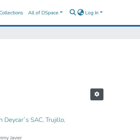
Collections
All of DSpace
Log In
 Deycar´s SAC, Trujillo,
mmy Javier