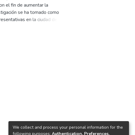
on el fin de aumentar la
estigación se ha tomado como
entativas en la ciudad de
os, ya sea ésta en forma
 investigación presenta un diseño
ón que existe entre el
dades, debilidades y amenazas, con
ión en el cual se detalla el
los responsables y los recursos a
ratégico.
una herramienta muy importante
orará la situación tanto económica
We collect and process your personal information for the
following purposes:
Authentication, Preferences,