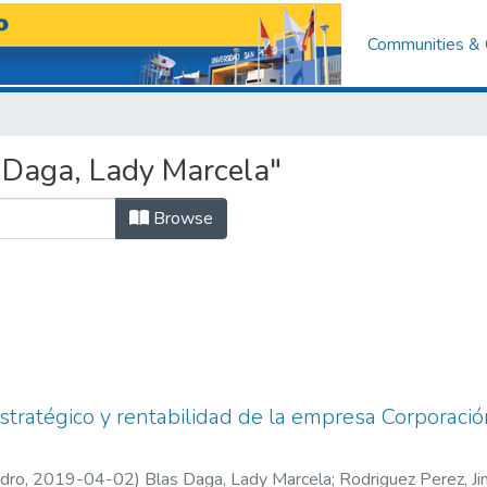
Communities & 
 Daga, Lady Marcela"
Browse
tratégico y rentabilidad de la empresa Corporación
edro
,
2019-04-02
)
Blas Daga, Lady Marcela
;
Rodriguez Perez, Ji