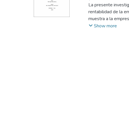
La presente investig
rentabilidad de la 
muestra a la empre
Trujillo.
Show more
Para esto he aplicad
documentaria o propo
no experimental, pue
Planeamiento Estraté
Para la elaboración 
la que se enfrenta l
objetivo estratégico,
utilizar de ser el ca
Los resultados de l
para aumentar la ren
como financiera de 