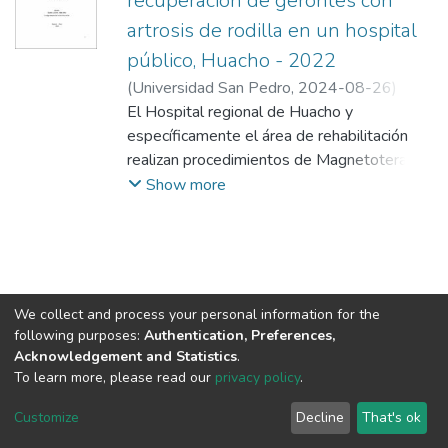
recuperación de gerontes con
artrosis de rodilla en un hospital
público, Huacho - 2022
(
Universidad San Pedro
,
2024-08-26
)
Alejos Esteban, Edith Adriana
El Hospital regional de Huacho y
;
Bazan
Linares, Pablo Pablo
específicamente el área de rehabilitación
realizan procedimientos de Magnetoterapia
para recuperación de gerontes que padecen
Show more
de artrosis en rodilla, el presente estudio
tuvo como objetivo analizar y comparar los
resultados de la Magnetoterapia. La
metodología fue pre experimental de
cohorte única con pre y pos-test,
We collect and process your personal information for the
prospectiva y de corte transversal, la
following purposes:
Authentication, Preferences,
población y muestra estuvo constituida por
Acknowledgement and Statistics
.
180 pacientes cuyos resultados fueron
To learn more, please read our
privacy policy
.
DSpace software
copyright © 2002-2026
LYRASIS
procesados de enero - agosto del 2019.
Cookie
Privacy
End User
Send
Customize
Decline
That's ok
Los resultados fueron expresados en
settings
policy
Agreement
Feedback