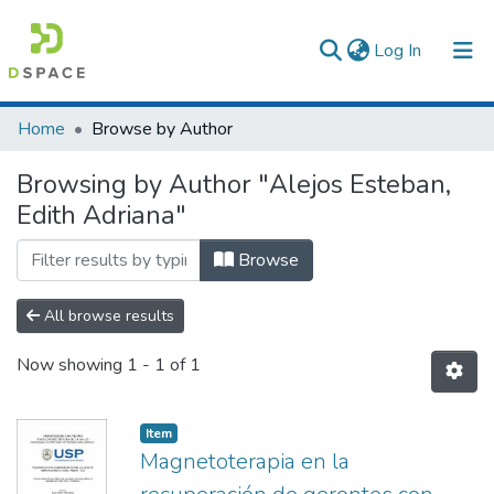
(current)
Log In
Communities & Collections
Home
Browse by Author
All of DSpace
Browsing by Author "Alejos Esteban,
Edith Adriana"
Browse
All browse results
Now showing
1 - 1 of 1
Item
Magnetoterapia en la